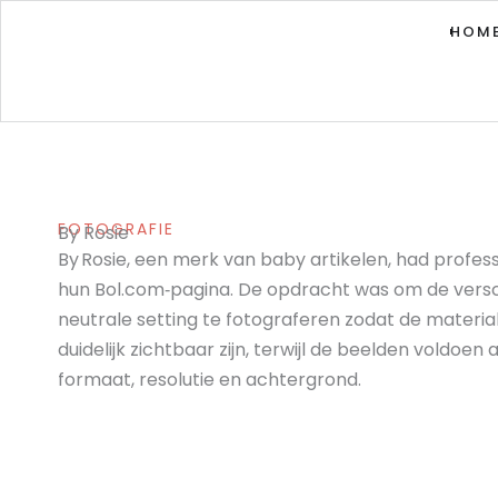
Ga
HOM
naar
de
inhoud
FOTOGRAFIE
By Rosie
By Rosie, een merk van baby artikelen, had profes
hun Bol.com‑pagina. De opdracht was om de versch
neutrale setting te fotograferen zodat de materiale
duidelijk zichtbaar zijn, terwijl de beelden voldoe
formaat, resolutie en achtergrond.