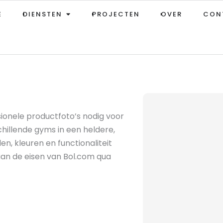
OPEN DIENSTEN
E
DIENSTEN
PROJECTEN
OVER
CON
sionele productfoto’s nodig voor
illende gyms in een heldere,
n, kleuren en functionaliteit
n aan de eisen van Bol.com qua