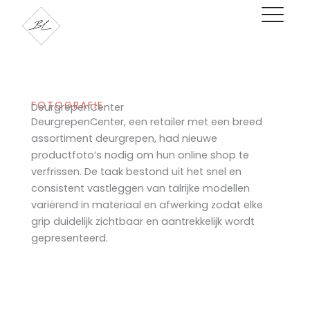
Ga
naar
de
inhoud
FOTOGRAFIE
DeurgrepenCenter
DeurgrepenCenter, een retailer met een breed
assortiment deurgrepen, had nieuwe
productfoto’s nodig om hun online shop te
verfrissen. De taak bestond uit het snel en
consistent vastleggen van talrijke modellen
variërend in materiaal en afwerking zodat elke
grip duidelijk zichtbaar en aantrekkelijk wordt
gepresenteerd.