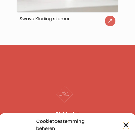
Swave Kleding stomer
BL Media
Cookietoestemming
I
L
beheren
n
i