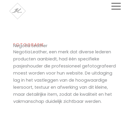
Ga
naar
de
inhoud
FOTOGRAFIE
Negotia Leather
Negotia Leather, een merk dat diverse lederen
producten aanbiedt, had één specifieke
pasjeshouder die professioneel gefotografeerd
moest worden voor hun website. De uitdaging
lag in het vastleggen van de hoogwaardige
leersoort, textuur en afwerking van dit kleine,
maar detailrijke item, zodat de kwaliteit en het
vakmanschap duidelijk zichtbaar werden.