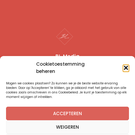
BL Media
Cookietoestemming
I
L
beheren
n
i
s
n
t
k
Mogen we cookies plaatsen? Zo kunnen we je de beste website ervaring
a
e
bieden. Door op 'Accepteren' te klikken, ga je akkoord met het gebruik van alle
g
d
cookies zoals omschreven in ons Cookiebeleid. Je kunt je toestemming op elk
r
i
moment wijzigen of intrekken.
a
n
Contact
m
E. hello@basleroy.com
ACCEPTEREN
KVK: 84869747
WEIGEREN